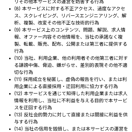
リその他本サービスの運営を妨害する行為
(8) 本サービスに対する不正アクセス、過度なアクセ
ス、スクレイピング、リバースエンジニアリング、解
析、複製、改変その他不正な技術的行為
(9) 本サービス上のコンテンツ、問題、解説、求人情
報、オファー内容その他情報を、当社の承諾なく複
製、転載、販売、配布、公開または第三者に提供する
行為
(10) 当社、利用企業、他の利用者その他第三者に対す
る誹謗中傷、脅迫、嫌がらせ、差別的表現その他不適
切な行為
(11) 採用成立を秘匿し、虚偽の報告を行い、または利
用企業による直接採用・迂回利用に協力する行為
(12) 本サービスを通じて知得した利用企業または求人
情報を利用し、当社に不利益を与える目的で本サービ
スを迂回する行為
(13) 反社会的勢力に対して直接または間接に利益を供
与する行為
(14) 当社の信用を毀損し、または本サービスの運営を