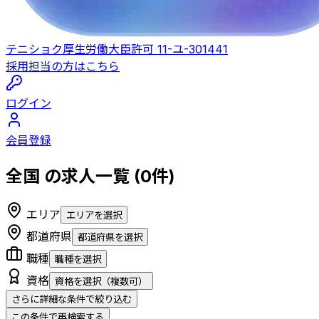
テニショク
厚生労働大臣許可 11-ユ-301441
採用担当の方はこちら
ログイン
会員登録
全国
の求人一覧
(0件)
エリア
エリアを選択
都道府県
都道府県を選択
職種
職種を選択
資格
資格を選択（複数可）
さらに詳細な条件で絞り込む
この条件で再検索する