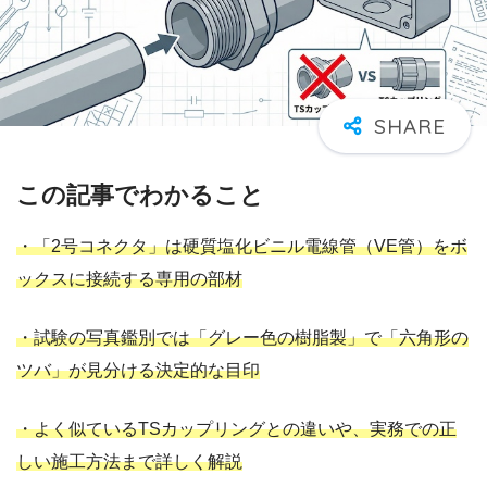
この記事でわかること
・「2号コネクタ」は硬質塩化ビニル電線管（VE管）をボ
ックスに接続する専用の部材
・試験の写真鑑別では「グレー色の樹脂製」で「六角形の
ツバ」が見分ける決定的な目印
・よく似ているTSカップリングとの違いや、実務での正
しい施工方法まで詳しく解説