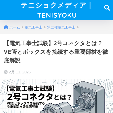
テニショクメディア｜
TENISYOKU
ホーム
電気工事士
第二種電気工事士
【電気工事士試験】2号コネクタとは？
VE管とボックスを接続する重要部材を徹
底解説
2月 11, 2026