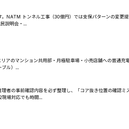
NATM トンネル工事（30億円）では支保パターンの変更提
説明会・...
エリアのマンション共用部・月極駐車場・小売店舗への普通充電器
ル）...
管理者の事前確認内容を必ず整理し、「コア抜き位置の確認ミ
現場対応でも時間...