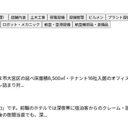
理）
店舗内装
土木工事
弱電設備
設備管理
ビルメン
プラント設
ロボット・メカニック
航空・空港設備
航空機部品・装備品
ま市大宮区の延べ床面積8,500㎡・テナント16社入居のオ
まり対...
力」です。前職のホテルでは深夜帯に宿泊客からのクレーム・
夜間当直でも、深...