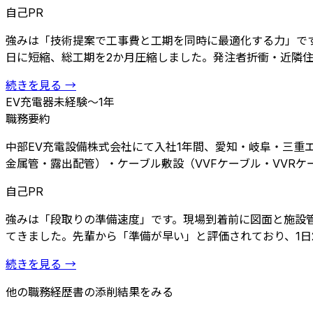
自己PR
強みは「技術提案で工事費と工期を同時に最適化する力」です。
日に短縮、総工期を2か月圧縮しました。発注者折衝・近隣住民
続きを見る →
EV充電器
未経験〜1年
職務要約
中部EV充電設備株式会社にて入社1年間、愛知・岐阜・三重
金属管・露出配管）・ケーブル敷設（VVFケーブル・VVRケーブ
自己PR
強みは「段取りの準備速度」です。現場到着前に図面と施設
てきました。先輩から「準備が早い」と評価されており、1日2
続きを見る →
他の職務経歴書の添削結果をみる