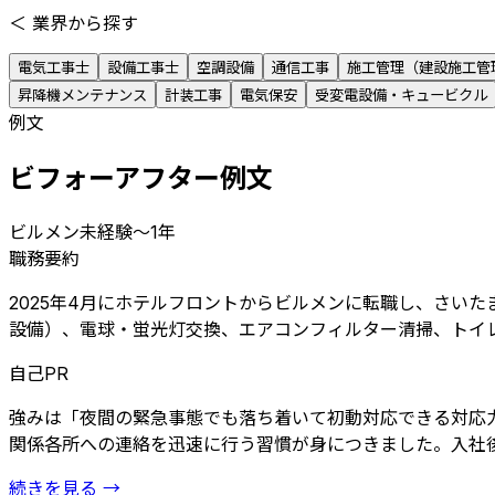
＜
業界から探す
電気工事士
設備工事士
空調設備
通信工事
施工管理（建設施工管
昇降機メンテナンス
計装工事
電気保安
受変電設備・キュービクル
例文
ビフォーアフター例文
ビルメン
未経験〜1年
職務要約
2025年4月にホテルフロントからビルメンに転職し、さいた
設備）、電球・蛍光灯交換、エアコンフィルター清掃、トイレ詰
自己PR
強みは「夜間の緊急事態でも落ち着いて初動対応できる対応
関係各所への連絡を迅速に行う習慣が身につきました。入社後の
続きを見る →