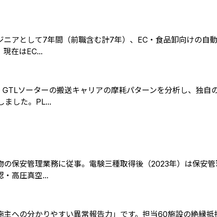
ニアとして7年間（前職含む計7年）、EC・食品卸向けの自動
在はEC...
。GTLソーターの搬送キャリアの摩耗パターンを分析し、独自
した。PL...
作物の保安管理業務に従事。電験三種取得後（2023年）は保安
高圧真空...
主への分かりやすい異常報告力」です。担当60施設の絶縁抵抗