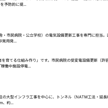
予防的に提...
舎・市民病院・公立学校）の電気設備更新工事を専門に担当。直
常用発...
を育てる仕組み作り」です。市民病院の受変電設備更新（許容
働中施設停電...
の大型インフラ工事を中心に、トンネル（NATM工法・延長86
約...