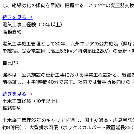
し、絶縁劣化の傾向を早期に把握することで2件の変圧器交換を
続きを見る →
電気工事士
経験（10年以上）
職務要約
電気工事施工管理として30年、九州エリアの公共施設（県庁
を統括。受変電設備（高圧6.6kV／特別高圧22kV）の更新・非
自己PR
強みは「公共施設の更新工事における停電工程設計と、後継者
前検証し、本番1時間40分で完了。社内では若手所長向けの『稼
続きを見る →
土木工事
経験（10年以上）
職務要約
土木施工管理22年のキャリアを通じ、国土交通省・広島県発注
約8億円）、大型排水函渠（ボックスカルバート設置延長350m、