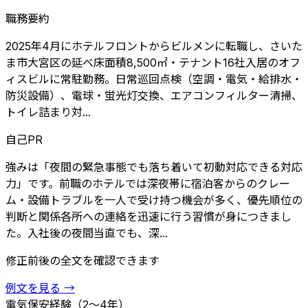
職務要約
2025年4月にホテルフロントからビルメンに転職し、さいた
ま市大宮区の延べ床面積8,500㎡・テナント16社入居のオフ
ィスビルに常駐勤務。日常巡回点検（空調・電気・給排水・
防災設備）、電球・蛍光灯交換、エアコンフィルター清掃、
トイレ詰まり対...
自己PR
強みは「夜間の緊急事態でも落ち着いて初動対応できる対応
力」です。前職のホテルでは深夜帯に宿泊客からのクレー
ム・設備トラブルを一人で受け持つ機会が多く、優先順位の
判断と関係各所への連絡を迅速に行う習慣が身につきまし
た。入社後の夜間当直でも、深...
修正前後の全文を確認できます
例文を見る
→
電気保安
経験（2〜4年）