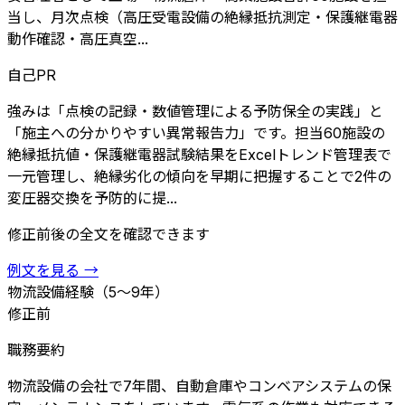
当し、月次点検（高圧受電設備の絶縁抵抗測定・保護継電器
動作確認・高圧真空...
自己PR
強みは「点検の記録・数値管理による予防保全の実践」と
「施主への分かりやすい異常報告力」です。担当60施設の
絶縁抵抗値・保護継電器試験結果をExcelトレンド管理表で
一元管理し、絶縁劣化の傾向を早期に把握することで2件の
変圧器交換を予防的に提...
修正前後の全文を確認できます
例文を見る
→
物流設備
経験（5〜9年）
修正前
職務要約
物流設備の会社で7年間、自動倉庫やコンベアシステムの保