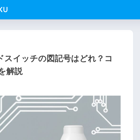
KU
ドスイッチの図記号はどれ？コ
を解説