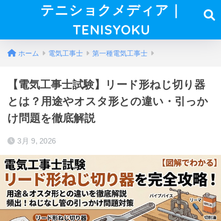
テニショクメディア｜
TENISYOKU
ホーム
電気工事士
第一種電気工事士
【電気工事士試験】リード形ねじ切り器
とは？用途やオスタ形との違い・引っか
け問題を徹底解説
3月 9, 2026