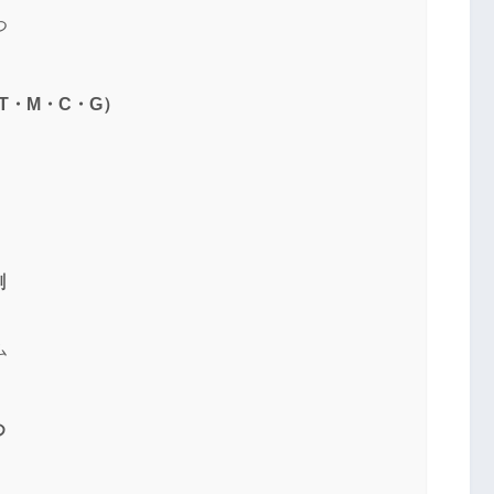
つ
T・M・C・G）
割
ム
め