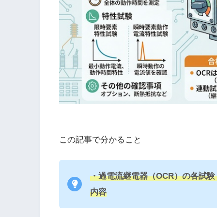
この記事で分かること
・過電流継電器（OCR）の各試
内容