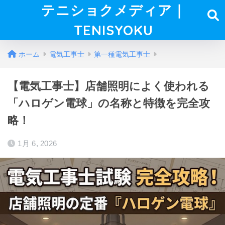
テニショクメディア｜
TENISYOKU
ホーム
電気工事士
第一種電気工事士
【電気工事士】店舗照明によく使われる
「ハロゲン電球」の名称と特徴を完全攻
略！
1月 6, 2026