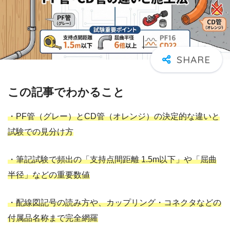
この記事でわかること
・PF管（グレー）とCD管（オレンジ）の決定的な違いと
試験での見分け方
・筆記試験で頻出の「支持点間距離 1.5m以下」や「屈曲
半径」などの重要数値
・配線図記号の読み方や、カップリング・コネクタなどの
付属品名称まで完全網羅