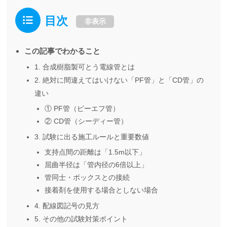
目次
非表示
この記事でわかること
1. 合成樹脂製可とう電線管とは
2. 絶対に間違えてはいけない「PF管」と「CD管」の
違い
① PF管（ピーエフ管）
② CD管（シーディー管）
3. 試験に出る施工ルールと重要数値
支持点間の距離は「1.5m以下」
屈曲半径は「管内径の6倍以上」
管同士・ボックスとの接続
接着剤を使用する場合としない場合
4. 配線図記号の見方
5. その他の試験対策ポイント