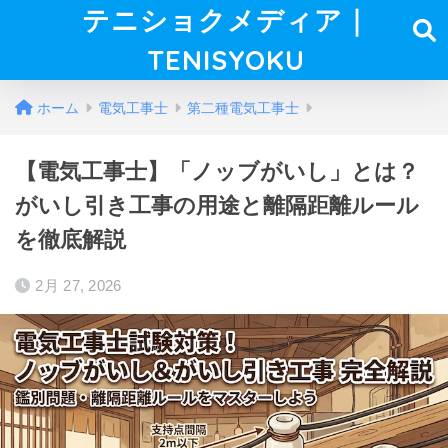
テニショクメディア｜
TENISYOKU
ホーム
電気工事士
第二種電気工事士
【電気工事士】「ノッブがいし」とは？
がいし引き工事の用途と離隔距離ルール
を徹底解説
2月 27, 2026