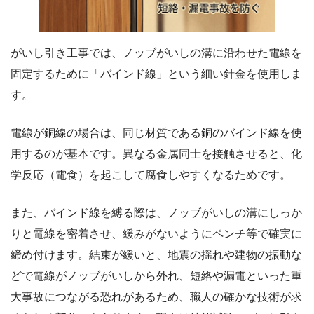
がいし引き工事では、ノッブがいしの溝に沿わせた電線を
固定するために「バインド線」という細い針金を使用しま
す。
電線が銅線の場合は、同じ材質である銅のバインド線を使
用するのが基本です。異なる金属同士を接触させると、化
学反応（電食）を起こして腐食しやすくなるためです。
また、バインド線を縛る際は、ノッブがいしの溝にしっか
りと電線を密着させ、緩みがないようにペンチ等で確実に
締め付けます。結束が緩いと、地震の揺れや建物の振動な
どで電線がノッブがいしから外れ、短絡や漏電といった重
大事故につながる恐れがあるため、職人の確かな技術が求