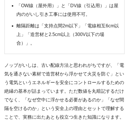
「OW線（屋外用）」と「DV線（引込用）」は屋
内のがいし引き工事には使用不可。
離隔距離は「支持点間2m以下」「電線相互6cm以
上」「造営材と2.5cm以上（300V以下の場
合）」。
ノッブがいしは、古い配線方法と思われがちですが、「電
気を通さない素材で造営材から浮かせて火災を防ぐ」とい
う電気というエネルギーを安全にコントロールするための
絶縁の基本が詰まっています。ただ数値を丸暗記するだけ
でなく、「なぜ空中に浮かせる必要があるのか」「なぜ間
隔を空けるのか」という安全上の理由とセットで理解する
ことで、実務に出たあとも役立つ生きた知識になります。