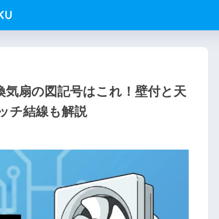
KU
換気扇の図記号はこれ！壁付と天
ッチ結線も解説