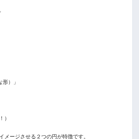
。
な形）」
！）
イメージさせる２つの円が特徴です。