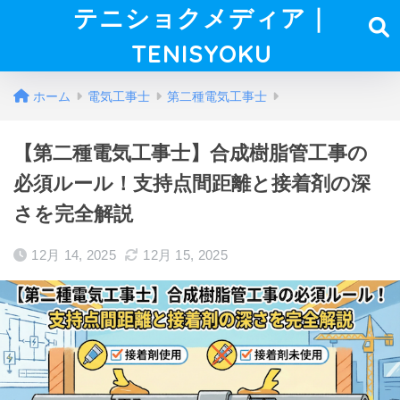
テニショクメディア｜
TENISYOKU
ホーム
電気工事士
第二種電気工事士
【第二種電気工事士】合成樹脂管工事の
必須ルール！支持点間距離と接着剤の深
さを完全解説
12月 14, 2025
12月 15, 2025