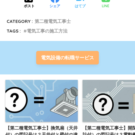
LINE
ポスト
シェア
はてブ
CATEGORY :
第二種電気工事士
TAGS :
電気工事の施工方法
電気設備の転職サービス
【第二種電気工事士】換気扇（天井
【第二種電気工事士】開
付）の図記号は？天井付と壁付の違
計付）の図記号は？電動