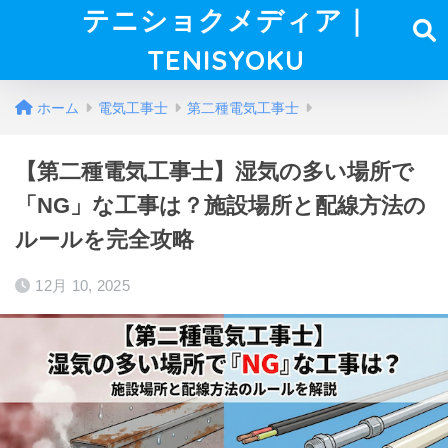
テニショクメディア｜
TENISYOKU
ホーム
電気工事士
第二種電気工事士
【第二種電気工事士】湿気の多い場所で
「NG」な工事は？施設場所と配線方法の
ルールを完全攻略
12月 10, 2025