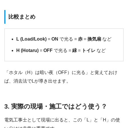
比較まとめ
L (Load/Look)
=
ON
で光る =
赤
=
換気扇
など
H (Hotaru)
=
OFF
で光る =
緑
=
トイレ
など
「ホタル（H）は暗い夜（OFF）に光る」と覚えておけ
ば、消去法でLが導き出せます。
3. 実際の現場・施工ではどう使う？
電気工事士として現場に出ると、この「L」と「H」の使