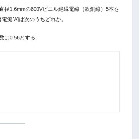
1.6mmの600Vビニル絶縁電線（軟銅線）5本を
電流[A]は次のうちどれか。
は0.56とする。