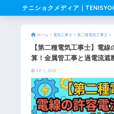
テニショクメディア｜TENISYO
ホーム
電気工事士
第二種電気工事士
【第二種電気工事士】電線
算！金属管工事と過電流遮
1月 2, 2026