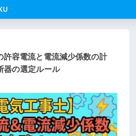
KU
の許容電流と電流減少係数の計
断器の選定ルール