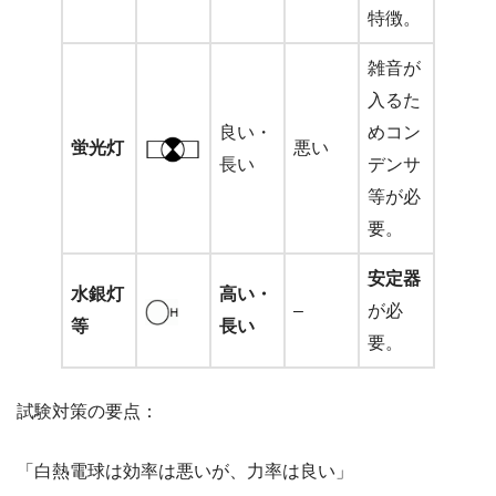
特徴。
雑音が
入るた
良い・
めコン
蛍光灯
悪い
長い
デンサ
等が必
要。
安定器
水銀灯
高い・
–
が必
等
長い
要。
試験対策の要点：
「白熱電球は効率は悪いが、力率は良い」