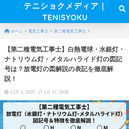
テニショクメディア｜
TENISYOKU
ホーム
電気工事士
第二種電気工事士
【第二種電気工事士】白熱電球・水銀灯・
ナトリウム灯・メタルハライド灯の図記
号は？放電灯の図解説の表記を徹底解
説！
12月 1, 2025
1月 11, 2026