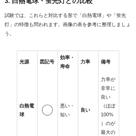
3. 白熱電球・蛍光灯との比較
試験では、これらと対比する形で「白熱電球」や「蛍光
灯」の特徴も問われます。画像の表を参考に整理しましょ
う。
効率・
光源
図記号
力率
備考
寿命
力率が
非常に
良い
白熱電
悪い・
（ほぼ
良い
球
短い
100%
）のが
最大の