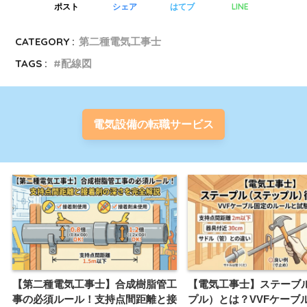
LINE
ポスト
シェア
はてブ
CATEGORY :
第二種電気工事士
TAGS :
配線図
電気設備の転職サービス
【第二種電気工事士】合成樹脂管工
【電気工事士】ステーブ
事の必須ルール！支持点間距離と接
プル）とは？VVFケーブ