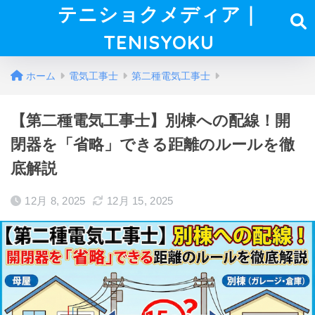
テニショクメディア｜
TENISYOKU
ホーム
電気工事士
第二種電気工事士
【第二種電気工事士】別棟への配線！開
閉器を「省略」できる距離のルールを徹
底解説
12月 8, 2025
12月 15, 2025